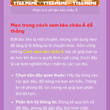
Phân tích dữ liệu kèo châu Á
Mẹo trong cách xem kèo châu Á dễ
thắng
Biết đọc kèo là một chuyện, nhưng vận dụng mẹo
để tăng tỷ lệ thắng lại là chuyện khác. Nắm vững
những
Cách xem kèo châu Á
này sẽ giúp bạn tự
tin hơn khi đưa ra quyết định cuối cùng. Dưới đây
là vài kinh nghiệm thực chiến từ các cao thủ.
Chọn trận đấu quen thuộc:
Hãy tập trung vào
các giải đấu, đội bóng mà bạn am hiểu. Thông
tin về phong độ, lực lượng sẽ giúp bạn phân
tích tốt hơn.
Phân tích kỹ thông tin:
Đừng bỏ qua lịch sử
đối đầu, phong độ gần đây, tình hình chấn