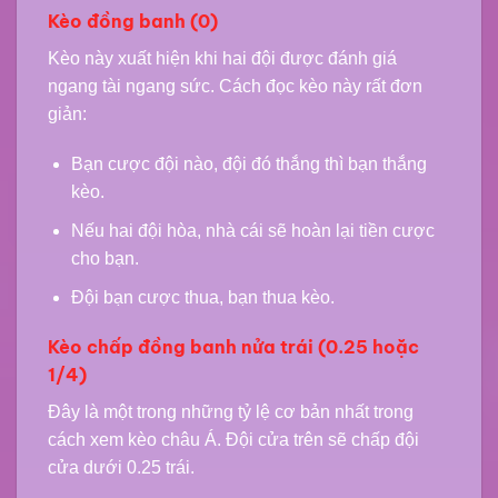
Kèo đồng banh (0)
Kèo này xuất hiện khi hai đội được đánh giá
ngang tài ngang sức. Cách đọc kèo này rất đơn
giản:
Bạn cược đội nào, đội đó thắng thì bạn thắng
kèo.
Nếu hai đội hòa, nhà cái sẽ hoàn lại tiền cược
cho bạn.
Đội bạn cược thua, bạn thua kèo.
Kèo chấp đồng banh nửa trái (0.25 hoặc
1/4)
Đây là một trong những tỷ lệ cơ bản nhất trong
cách xem kèo châu Á. Đội cửa trên sẽ chấp đội
cửa dưới 0.25 trái.