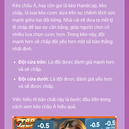
Kèo châu Á, hay còn gọi là kèo Handicap, kèo
chấp, là loại kèo cược dựa trên sự chênh lệch sức
mạnh giữa hai đội bóng. Nhà cái sẽ đưa ra một tỷ
lệ chấp để tạo sự cân bằng, giúp người chơi có
nhiều lựa chọn cược hơn. Trong kèo này, đội
mạnh hơn sẽ chấp đội yếu hơn một số bàn thắng
nhất định.
Đội cửa trên:
Là đội được đánh giá mạnh hơn
và sẽ chấp.
Đội cửa dưới:
Là đội được đánh giá yếu hơn
và sẽ được chấp.
Việc hiểu rõ bản chất này là bước đầu tiên trong
cách xem kèo châu Á hiệu quả.