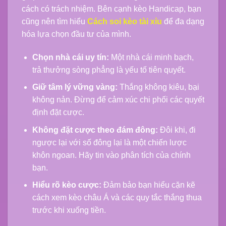
cách có trách nhiệm. Bên cạnh kèo Handicap, bạn
cũng nên tìm hiểu
Cách soi kèo tài xỉu
để đa dạng
hóa lựa chọn đầu tư của mình.
Chọn nhà cái uy tín:
Một nhà cái minh bạch,
trả thưởng sòng phẳng là yếu tố tiên quyết.
Giữ tâm lý vững vàng:
Thắng không kiêu, bại
không nản. Đừng để cảm xúc chi phối các quyết
định đặt cược.
Không đặt cược theo đám đông:
Đôi khi, đi
ngược lại với số đông lại là một chiến lược
khôn ngoan. Hãy tin vào phân tích của chính
bạn.
Hiểu rõ kèo cược:
Đảm bảo bạn hiểu cặn kẽ
cách xem kèo châu Á và các quy tắc thắng thua
trước khi xuống tiền.