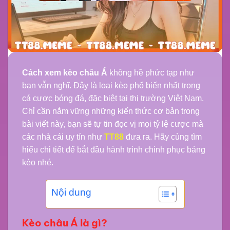
Cách xem kèo châu Á
không hề phức tạp như
bạn vẫn nghĩ. Đây là loại kèo phổ biến nhất trong
cá cược bóng đá, đặc biệt tại thị trường Việt Nam.
Chỉ cần nắm vững những kiến thức cơ bản trong
bài viết này, bạn sẽ tự tin đọc vị mọi tỷ lệ cược mà
các nhà cái uy tín như
TT88
đưa ra. Hãy cùng tìm
hiểu chi tiết để bắt đầu hành trình chinh phục bảng
kèo nhé.
Nội dung
Kèo châu Á là gì?