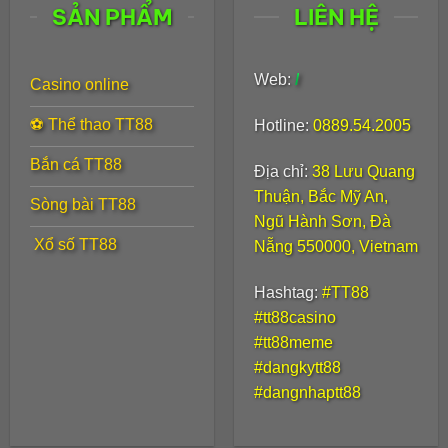
SẢN PHẨM
LIÊN HỆ
Web:
/
Casino online
⚽ Thể thao TT88
Hotline:
0889.54.2005
Bắn cá TT88
Địa chỉ:
38 Lưu Quang
Thuận, Bắc Mỹ An,
Sòng bài TT88
Ngũ Hành Sơn, Đà
️ Xổ số TT88
Nẵng 550000, Vietnam
Hashtag:
#TT88
#tt88casino
#tt88meme
#dangkytt88
#dangnhaptt88