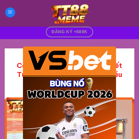
Bỏ
qua
nội
dung
ĐĂNG KÝ +888K
×
BÍ KÍP CƯỢC THỦ
Cách Xem Kèo Châu Á Chi Tiết
Từ A-Z Cho Người Mới Bắt Đầu