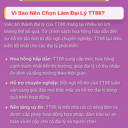
Vì Sao Nên Chọn Làm Đại Lý TT88?
Việc trở thành đại lý của TT88 mang lại nhiều lợi ích
không thể bỏ qua. Từ chính sách hoa hồng hấp dẫn đến
sự hỗ trợ tận tình từ đội ngũ chuyên nghiệp, TT88 tạo điều
kiện tốt nhất cho các đại lý phát triển.
Hoa hồng hấp dẫn:
TT88 cung cấp mức hoa hồng
cạnh tranh nhất trên thị trường, giúp đại lý có thu nhập
ổn định và tăng trưởng theo thời gian.
Hỗ trợ chuyên nghiệp:
Đội ngũ hỗ trợ của TT88 luôn
sẵn sàng giải đáp mọi thắc mắc và hỗ trợ đại lý trong
quá trình hoạt động.
Nền tảng uy tín:
TT88 là một nhà cái có tiếng tăm và
được cấp phép hoạt động hợp pháp, đảm bảo sự an
toàn và tin cậy cho cả đại lý và người chơi.