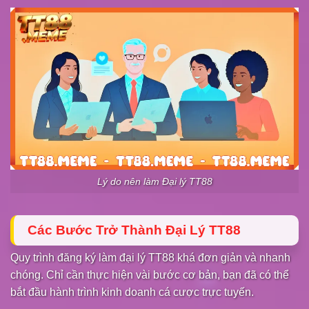
Lý do nên làm Đại lý TT88
Các Bước Trở Thành Đại Lý TT88
Quy trình đăng ký làm đại lý TT88 khá đơn giản và nhanh
chóng. Chỉ cần thực hiện vài bước cơ bản, bạn đã có thể
bắt đầu hành trình kinh doanh cá cược trực tuyến.