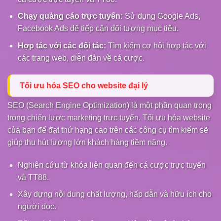
Chạy quảng cáo trực tuyến:
Sử dụng Google Ads,
Facebook Ads để tiếp cận đối tượng mục tiêu.
Hợp tác với các đối tác:
Tìm kiếm cơ hội hợp tác với
các trang web, diễn đàn về cá cược.
Tối ưu hóa SEO cho website đại lý
SEO (Search Engine Optimization) là một phần quan trọng
trong chiến lược marketing trực tuyến. Tối ưu hóa website
của bạn để đạt thứ hạng cao trên các công cụ tìm kiếm sẽ
giúp thu hút lượng lớn khách hàng tiềm năng.
Nghiên cứu từ khóa liên quan đến cá cược trực tuyến
và TT88.
Xây dựng nội dung chất lượng, hấp dẫn và hữu ích cho
người đọc.