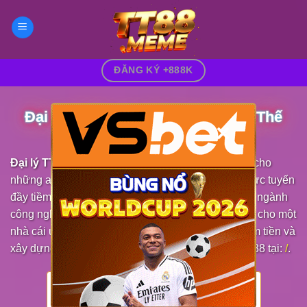
Bỏ
qua
nội
dung
ĐĂNG KÝ +888K
Đại Lý TT88: Cơ Hội Vàng Trong Thế
×
Giới Cá Cược Trực Tuyến
Đại lý TT88
đang trở thành một lựa chọn hấp dẫn cho
những ai muốn tham gia vào thị trường cá cược trực tuyến
đầy tiềm năng. Với sự phát triển không ngừng của ngành
công nghiệp giải trí trực tuyến, việc trở thành đại lý cho một
nhà cái uy tín như TT88 mang lại nhiều cơ hội kiếm tiền và
xây dựng sự nghiệp ổn định. Tìm hiểu thêm về TT88 tại:
/
.
Nội dung