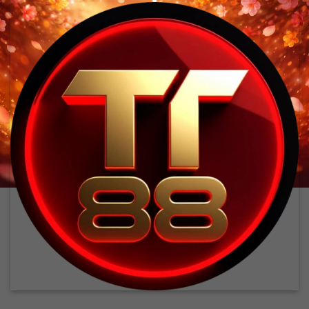
TT88 nổ hũ:
Hàng loạt slot jackpot với nhiều
chủ đề hấp dẫn, tỷ lệ nổ thưởng cao và cơ hội
săn hũ giá trị lớn.
Casino trực tuyến:
Trải nghiệm bàn chơi với
dealer thật, livestream chất lượng cao mang
lại cảm giác như đang ở sòng bài thực tế.
⚽
Cá cược thể thao:
Hệ thống kèo đa dạng,
tỷ lệ cược hấp dẫn và cập nhật liên tục theo
thời gian thực.
TT88 bắn cá đổi thưởng:
Đồ họa sinh động,
hiệu ứng bắt mắt cùng nhiều boss khủng cho
người chơi săn thưởng cực đã.
Lô đề – xổ số:
Cập nhật kết quả ba miền
nhanh chóng, kèm các trò như Keno, Fast 3
và nhiều lựa chọn giải trí khác.
TT88 game mini:
Kho game bài, nổ hũ và