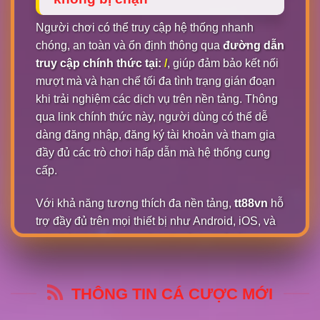
Người chơi có thể truy cập hệ thống nhanh
chóng, an toàn và ổn định thông qua
đường dẫn
truy cập chính thức tại:
/
, giúp đảm bảo kết nối
mượt mà và hạn chế tối đa tình trạng gián đoạn
khi trải nghiệm các dịch vụ trên nền tảng. Thông
qua link chính thức này, người dùng có thể dễ
dàng đăng nhập, đăng ký tài khoản và tham gia
đầy đủ các trò chơi hấp dẫn mà hệ thống cung
cấp.
Với khả năng tương thích đa nền tảng,
tt88vn
hỗ
trợ đầy đủ trên mọi thiết bị như Android, iOS, và
PC. Dù bạn sử dụng trình duyệt hay tải ứng
dụng, chỉ cần
TT88 login
là có thể bắt đầu chơi
ngay lập tức, không bị gián đoạn.
THÔNG TIN CÁ CƯỢC MỚI