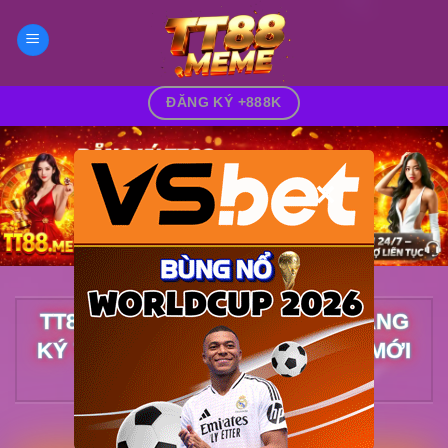
Bỏ
qua
nội
dung
ĐĂNG KÝ +888K
×
TT88 NHÀ CÁI UY TÍN 2026 – ĐĂNG
KÝ TT88 NHẬN THƯỞNG, LINK MỚI
NHẤT