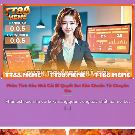
Trang chủ TT88 với giao diện cá cược trực tuyến
hiện đại và bảo mật cao.
TT88 game đa dạng – Kết nối
Phân Tích Kèo Nhà Cái Bí Quyết Soi Kèo Chuẩn Từ Chuyên
cảm xúc mọi khoảnh khắc
Gia
Phân tích kèo nhà cái là kỹ năng quan trọng bậc nhất mà mọi bet
Tại TT88, mỗi trò chơi không chỉ là một vòng
[...]
cược, mà còn là một trải nghiệm giải trí hoàn
chỉnh. Hiện tại, nền tảng cung cấp hơn
2.500
game
thuộc nhiều thể loại: