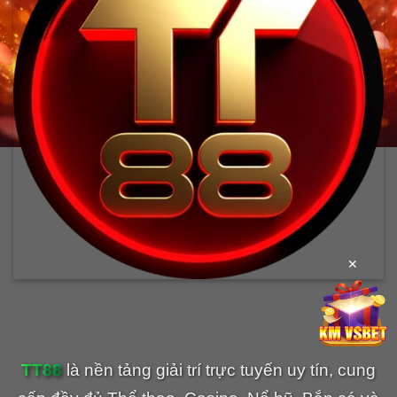
✕
TT88
là nền tảng giải trí trực tuyến uy tín, cung