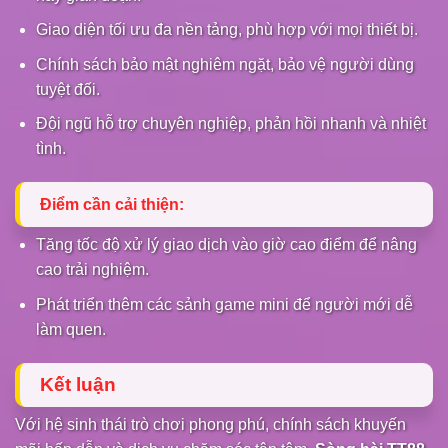
Giao diện tối ưu đa nền tảng, phù hợp với mọi thiết bị.
Chính sách bảo mật nghiêm ngặt, bảo vệ người dùng
tuyệt đối.
Đội ngũ hỗ trợ chuyên nghiệp, phản hồi nhanh và nhiệt
tình.
Điểm cần cải thiện:
Tăng tốc độ xử lý giao dịch vào giờ cao điểm để nâng
cao trải nghiệm.
Phát triển thêm các sảnh game mini để người mới dễ
làm quen.
Kết luận
Với hệ sinh thái trò chơi phong phú, chính sách khuyến