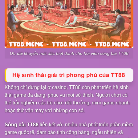
Ưu đãi khuyến mãi đặc biệt dành cho hội viên sòng bài TT88
Hệ sinh thái giải trí phong phú của TT88
Không chỉ dừng lại ở casino, TT88 còn phát triển hệ sinh
thái game đa dạng, phục vụ mọi sở thích. Người chơi có
thể trải nghiệm các trò chơi đổi thưởng, mini game nhanh
hoặc thử vận may với những con số.
Sòng bài TT88
liên kết với nhiều nhà phát triển phần mềm
game quốc tế, đảm bảo tính công bằng, ngẫu nhiên và