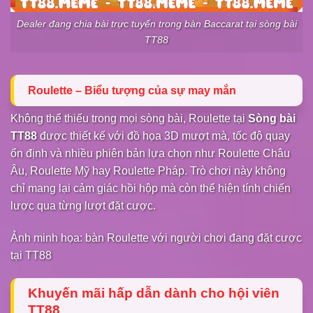
Dealer đang chia bài trực tuyến trong bàn Baccarat tại sòng bài
TT88
Roulette – Biểu tượng của sự may mắn
Không thể thiếu trong mọi sòng bài, Roulette tại
Sòng bài
TT88
được thiết kế với đồ họa 3D mượt mà, tốc độ quay
ổn định và nhiều phiên bản lựa chọn như Roulette Châu
Âu, Roulette Mỹ hay Roulette Pháp. Trò chơi này không
chỉ mang lại cảm giác hồi hộp mà còn thể hiện tính chiến
lược qua từng lượt đặt cược.
Ảnh minh họa: bàn Roulette với người chơi đang đặt cược
tại TT88
Khuyến mãi hấp dẫn dành cho hội viên
TT88