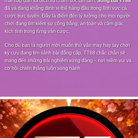
mãi hấp dẫn và dịch vụ chăm sóc tận tâm,
Sòng bài TT88
đã và đang khẳng định vị thế hàng đầu trong lĩnh vực cá
cược trực tuyến. Đây là điểm đến lý tưởng cho mọi người
chơi đang tìm kiếm sự công bằng, an toàn và cảm giác
kịch tính trong từng ván cược.
Cho dù bạn là người mới muốn thử vận may hay tay chơi
kỳ cựu đang tìm sảnh bài đẳng cấp, TT88 chắc chắn sẽ
mang đến những trải nghiệm xứng đáng – nơi niềm vui và
cơ hội chiến thắng luôn song hành.