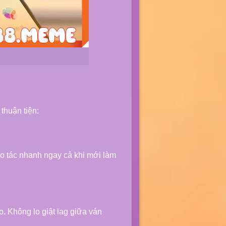
thuận tiện:
ao tác nhanh ngay cả khi mới làm
. Không lo giật lag giữa ván