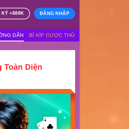
 KÝ +888K
ĐĂNG NHẬP
ỚNG DẪN
BÍ KÍP CƯỢC THỦ
g Toàn Diện