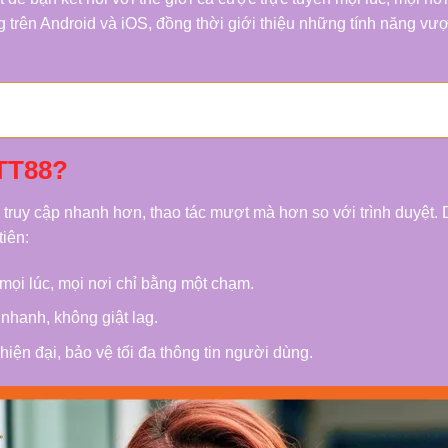
ng trên Android và iOS, đồng thời giới thiệu những tính năng vư
 TT88?
ruy cập nhanh hơn, thao tác mượt mà hơn so với trình duyệt. 
iên:
ọi lúc, mọi nơi chỉ bằng một chạm.
 nhanh, không giật lag.
ện đại, bảo vệ tối đa thông tin người dùng.