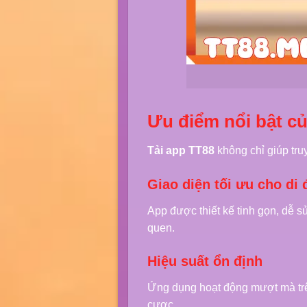
Ưu điểm nổi bật c
Tải app TT88
không chỉ giúp tru
Giao diện tối ưu cho di
App được thiết kế tinh gọn, dễ s
quen.
Hiệu suất ổn định
Ứng dụng hoạt động mượt mà trên 
cược.