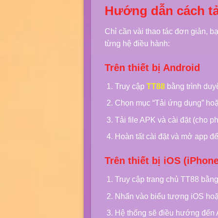
Hướng dẫn cách tải
Chỉ cần vài thao tác đơn giản, b
từng hệ điều hành:
Trên thiết bị Android
Truy cập
TT88
bằng trình duyệ
Chọn mục “Tải ứng dụng” hoặ
Tải file APK và cài đặt (cho 
Hoàn tất cài đặt và mở app đ
Trên thiết bị iOS (iPhon
Truy cập trang chủ TT88 bằng 
Nhấn vào biểu tượng iOS hoặ
Hệ thống sẽ điều hướng đến Ap