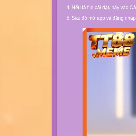
Nếu là file cài đặt, hãy vào C
Sau đó mở app và đăng nhập