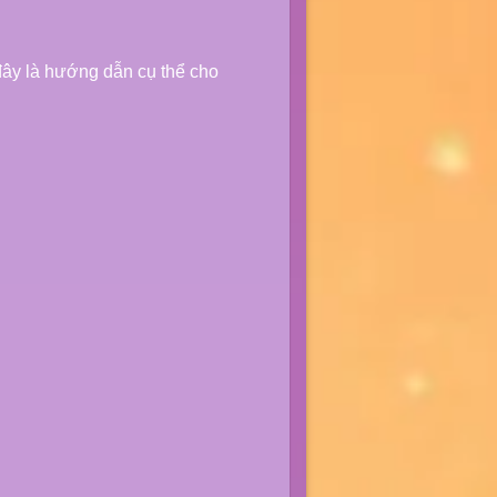
 đây là hướng dẫn cụ thể cho