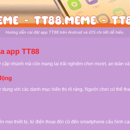
Hướng dẫn cài đặt app TT88 trên Android và iOS chi tiết dễ hiểu.
ủa app TT88
y cập nhanh mà còn mang lại trải nghiệm chơi mượt, an toàn và 
 động
ử dụng với các danh mục hiển thị rõ ràng. Người chơi có thể th
mọi thiết bị, từ điện thoại đời cũ đến smartphone cấu hình cao