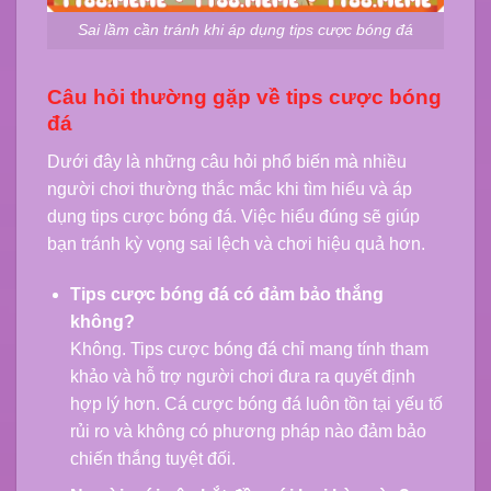
Sai lầm cần tránh khi áp dụng tips cược bóng đá
Câu hỏi thường gặp về tips cược bóng
đá
Dưới đây là những câu hỏi phổ biến mà nhiều
người chơi thường thắc mắc khi tìm hiểu và áp
dụng tips cược bóng đá. Việc hiểu đúng sẽ giúp
bạn tránh kỳ vọng sai lệch và chơi hiệu quả hơn.
Tips cược bóng đá có đảm bảo thắng
không?
Không. Tips cược bóng đá chỉ mang tính tham
khảo và hỗ trợ người chơi đưa ra quyết định
hợp lý hơn. Cá cược bóng đá luôn tồn tại yếu tố
rủi ro và không có phương pháp nào đảm bảo
chiến thắng tuyệt đối.