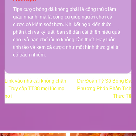
Tips cược bóng đá không phải là công thức làm
giàu nhanh, mà là công cụ giúp người chơi cá
cược có kiểm soát hơn. Khi kết hợp kiến thức,
phân tích và kỷ luật, bạn sẽ dần cải thiện hiệu quả
chơi và hạn chế rủi ro không cần thiết. Hãy luôn
tỉnh táo và xem cá cược như một hình thức giải trí
có trách nhiệm.
Link vào nhà cái không chặn
Dự Đoán Tỷ Số Bóng Đá
– Truy cập TT88 mọi lúc mọi
Phương Pháp Phân Tích
nơi
Thực Tế