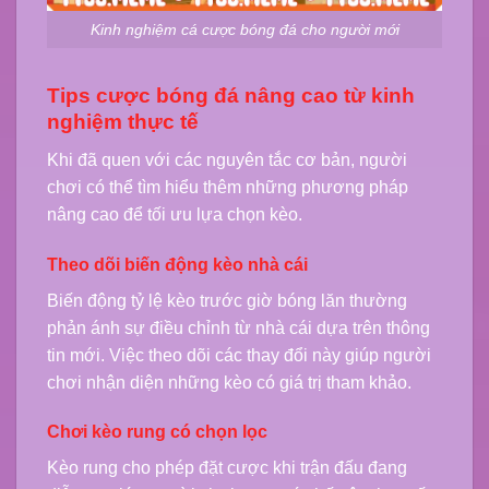
Kinh nghiệm cá cược bóng đá cho người mới
Tips cược bóng đá nâng cao từ kinh
nghiệm thực tế
Khi đã quen với các nguyên tắc cơ bản, người
chơi có thể tìm hiểu thêm những phương pháp
nâng cao để tối ưu lựa chọn kèo.
Theo dõi biến động kèo nhà cái
Biến động tỷ lệ kèo trước giờ bóng lăn thường
phản ánh sự điều chỉnh từ nhà cái dựa trên thông
tin mới. Việc theo dõi các thay đổi này giúp người
chơi nhận diện những kèo có giá trị tham khảo.
Chơi kèo rung có chọn lọc
Kèo rung cho phép đặt cược khi trận đấu đang