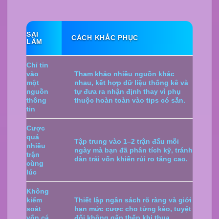
SAI
CÁCH KHẮC PHỤC
LẦM
Chỉ tin
vào
Tham khảo nhiều nguồn khác
một
nhau, kết hợp dữ liệu thống kê và
nguồn
tự đưa ra nhận định thay vì phụ
thông
thuộc hoàn toàn vào tips có sẵn.
tin
Cược
quá
Tập trung vào 1–2 trận đấu mỗi
nhiều
ngày mà bạn đã phân tích kỹ, tránh
trận
dàn trải vốn khiến rủi ro tăng cao.
cùng
lúc
Không
kiểm
Thiết lập ngân sách rõ ràng và giới
soát
hạn mức cược cho từng kèo, tuyệt
vốn cá
đối không gấp thếp khi thua.